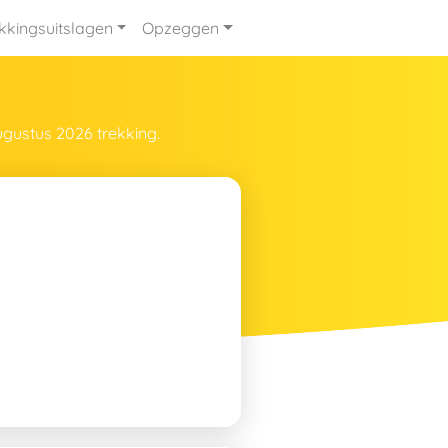
kkingsuitslagen
Opzeggen
ugustus 2026 trekking.