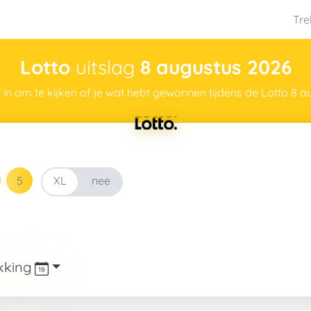
Tre
Lotto
uitslag
8 augustus 2026
 in om te kijken of je wat hebt gewonnen tijdens de Lotto 8 a
ja
XL
nee
XL
ekking