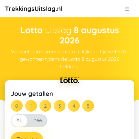
TrekkingsUitslag.nl
Lotto
uitslag
8 augustus
2026
Vul snel je lotnummer in om te kijken of je wat hebt
gewonnen tijdens de Lotto 8 augustus 2026
trekking.
Jouw getallen
ja
XL
nee
XL