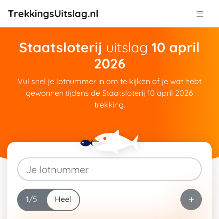
TrekkingsUitslag.nl
Staatsloterij
uitslag
10 april
2026
Vul snel je lotnummer in om te kijken of je wat hebt
gewonnen tijdens de Staatsloterij 10 april 2026
trekking.
Heel
+
1/5
Heel
1/5