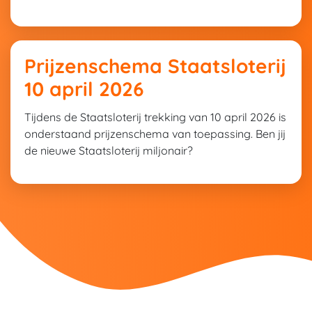
Prijzenschema Staatsloterij
10 april 2026
Tijdens de Staatsloterij trekking van 10 april 2026 is
onderstaand prijzenschema van toepassing. Ben jij
de nieuwe Staatsloterij miljonair?