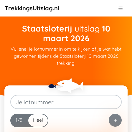
TrekkingsUitslag.nl
Staatsloterij
uitslag
10
maart 2026
Vul snel je lotnummer in om te kijken of je wat hebt
gewonnen tijdens de Staatsloterij 10 maart 2026
trekking.
Heel
+
1/5
Heel
1/5