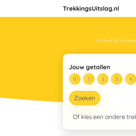
TrekkingsUitslag.nl
Vul snel je lotnum
Jouw getallen
Zoeken
Of kies een andere tr