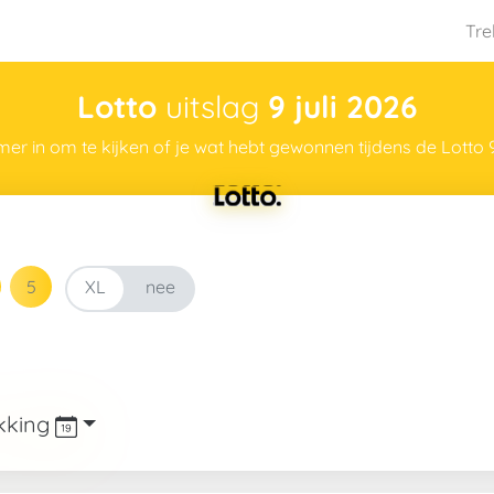
Tre
Lotto
uitslag
9 juli 2026
mer in om te kijken of je wat hebt gewonnen tijdens de Lotto 9 
ja
XL
nee
XL
ekking